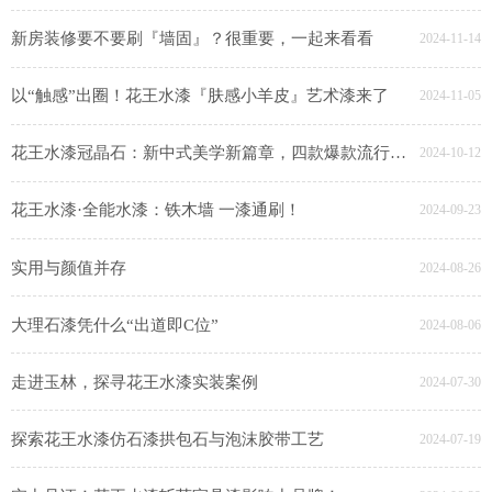
新房装修要不要刷『墙固』？很重要，一起来看看
2024-11-14
以“触感”出圈！花王水漆『肤感小羊皮』艺术漆来了
2024-11-05
花王水漆冠晶石：新中式美学新篇章，四款爆款流行色惊艳登场
2024-10-12
花王水漆·全能水漆：铁木墙 一漆通刷！
2024-09-23
实用与颜值并存
2024-08-26
大理石漆凭什么“出道即C位”
2024-08-06
走进玉林，探寻花王水漆实装案例
2024-07-30
探索花王水漆仿石漆拱包石与泡沫胶带工艺
2024-07-19