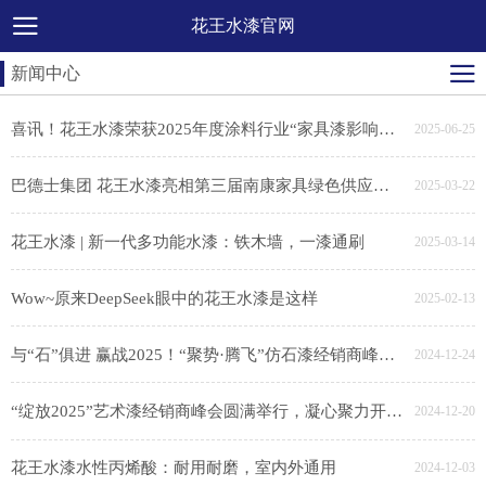
花王水漆官网
新闻中心
喜讯！花王水漆荣获2025年度涂料行业“家具漆影响力品牌”
2025-06-25
巴德士集团 花王水漆亮相第三届南康家具绿色供应链展，助力家具产业链绿色转型
2025-03-22
花王水漆 | 新一代多功能水漆：铁木墙，一漆通刷
2025-03-14
Wow~原来DeepSeek眼中的花王水漆是这样
2025-02-13
与“石”俱进 赢战2025！“聚势·腾飞”仿石漆经销商峰会胜利召开
2024-12-24
“绽放2025”艺术漆经销商峰会圆满举行，凝心聚力开新局
2024-12-20
花王水漆水性丙烯酸：耐用耐磨，室内外通用
2024-12-03