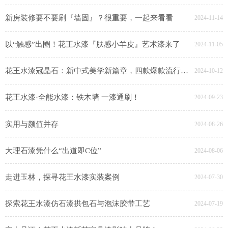
新房装修要不要刷『墙固』？很重要，一起来看看
2024-11-14
以“触感”出圈！花王水漆『肤感小羊皮』艺术漆来了
2024-11-05
花王水漆冠晶石：新中式美学新篇章，四款爆款流行色惊艳登场
2024-10-12
花王水漆·全能水漆：铁木墙 一漆通刷！
2024-09-23
实用与颜值并存
2024-08-26
大理石漆凭什么“出道即C位”
2024-08-06
走进玉林，探寻花王水漆实装案例
2024-07-30
探索花王水漆仿石漆拱包石与泡沫胶带工艺
2024-07-19