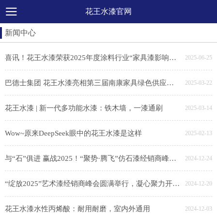
花王水漆官网
新闻中心
喜讯！花王水漆荣获2025年度涂料行业“家具漆影响力品牌”
2025-06-25
巴德士集团 花王水漆亮相第三届南康家具绿色供应链展，助力家具产业链绿色转型
2025-03-22
花王水漆 | 新一代多功能水漆：铁木墙，一漆通刷
2025-03-14
Wow~原来DeepSeek眼中的花王水漆是这样
2025-02-13
与“石”俱进 赢战2025！“聚势·腾飞”仿石漆经销商峰会胜利召开
2024-12-24
“绽放2025”艺术漆经销商峰会圆满举行，凝心聚力开新局
2024-12-20
花王水漆水性丙烯酸：耐用耐磨，室内外通用
2024-12-03