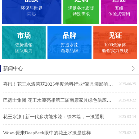
环保与世界
满足各地市场
五维
同步
特殊需求
体验式营销
市场
品牌
见证
强势营销
打造水漆
1000余家体
团队助力
领导品牌
验馆实力展现
新闻中心
喜讯！花王水漆荣获2025年度涂料行业“家具漆影响力品牌”
2025-06-25
巴德士集团 花王水漆亮相第三届南康家具绿色供应链展，助力家具产业链绿色转型
2025-03-22
花王水漆 | 新一代多功能水漆：铁木墙，一漆通刷
2025-03-14
Wow~原来DeepSeek眼中的花王水漆是这样
2025-02-13