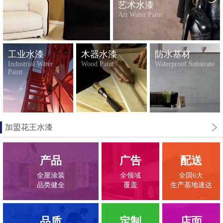
艺术水漆
Art Water Paint
工业水漆
木器水漆
防水基材
Industrial Water
Wood Paint
Waterproof Substrate
Paint
加盟花王水漆
产品
广告
配送
全屋涂装
全领域
全国6大
品类健全
覆盖
生产基地速达
品质
定制
店面