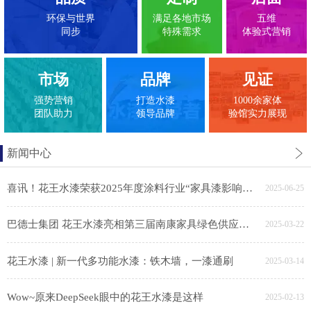
环保与世界
满足各地市场
五维
同步
特殊需求
体验式营销
市场
品牌
见证
强势营销
打造水漆
1000余家体
团队助力
领导品牌
验馆实力展现
新闻中心
喜讯！花王水漆荣获2025年度涂料行业“家具漆影响力品牌”
2025-06-25
巴德士集团 花王水漆亮相第三届南康家具绿色供应链展，助力家具产业链绿色转型
2025-03-22
花王水漆 | 新一代多功能水漆：铁木墙，一漆通刷
2025-03-14
Wow~原来DeepSeek眼中的花王水漆是这样
2025-02-13