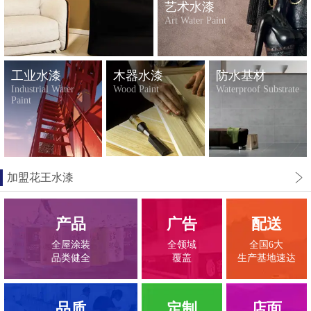
艺术水漆
Art Water Paint
工业水漆
木器水漆
防水基材
Industrial Water
Wood Paint
Waterproof Substrate
Paint
加盟花王水漆
产品
广告
配送
全屋涂装
全领域
全国6大
品类健全
覆盖
生产基地速达
品质
定制
店面