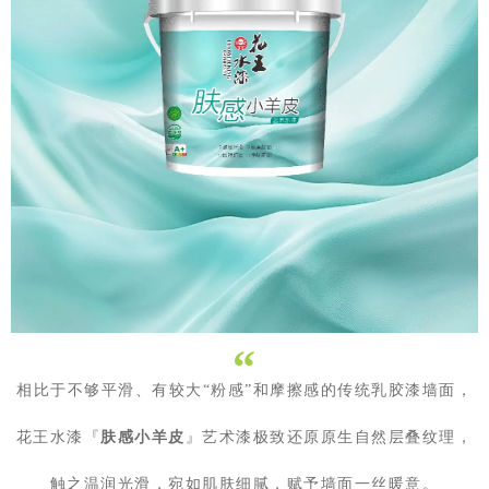
“
相比于不够平滑、有较大“粉感”和摩擦感的传统乳胶漆墙面，
花王水漆『
肤感小羊皮
』艺术漆极致还原原生自然层叠纹理，
触之温润光滑，宛如肌肤细腻，赋予墙面一丝暖意。