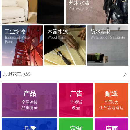
艺术水漆
Art Water Paint
工业水漆
木器水漆
防水基材
Industrial Water
Wood Paint
Waterproof Substrate
Paint
加盟花王水漆
产品
广告
配送
全屋涂装
全领域
全国6大
品类健全
覆盖
生产基地速达
品质
定制
店面