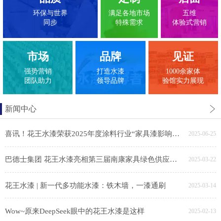
环保与世界
满足各地市场
五维
同步
特殊需求
体验式营销
市场
品牌
见证
强势营销
打造水漆
1000余家体
团队助力
领导品牌
验馆实力展现
新闻中心
喜讯！花王水漆荣获2025年度涂料行业“家具漆影响力品牌”
2025-06-25
巴德士集团 花王水漆亮相第三届南康家具绿色供应链展，助力家具产业链绿色转型
2025-03-22
花王水漆 | 新一代多功能水漆：铁木墙，一漆通刷
2025-03-14
Wow~原来DeepSeek眼中的花王水漆是这样
2025-02-13