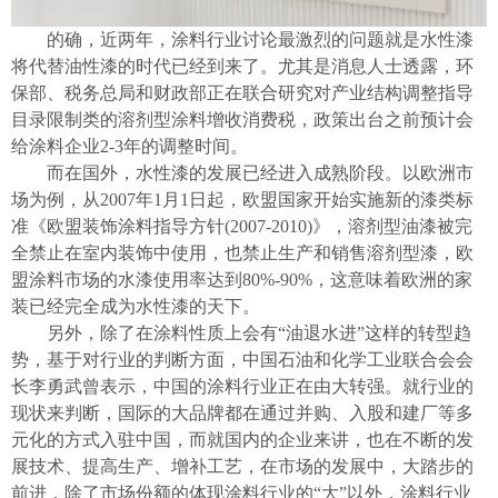
的确，近两年，涂料行业讨论最激烈的问题就是水性漆
将代替油性漆的时代已经到来了。尤其是消息人士透露，环
保部、税务总局和财政部正在联合研究对产业结构调整指导
目录限制类的溶剂型涂料增收消费税，政策出台之前预计会
给涂料企业2-3年的调整时间。
而在国外，水性漆的发展已经进入成熟阶段。以欧洲市
场为例，从2007年1月1日起，欧盟国家开始实施新的漆类标
准《欧盟装饰涂料指导方针(2007-2010)》，溶剂型油漆被完
全禁止在室内装饰中使用，也禁止生产和销售溶剂型漆，欧
盟涂料市场的水漆使用率达到80%-90%，这意味着欧洲的家
装已经完全成为水性漆的天下。
另外，除了在涂料性质上会有“油退水进”这样的转型趋
势，基于对行业的判断方面，中国石油和化学工业联合会会
长李勇武曾表示，中国的涂料行业正在由大转强。就行业的
现状来判断，国际的大品牌都在通过并购、入股和建厂等多
元化的方式入驻中国，而就国内的企业来讲，也在不断的发
展技术、提高生产、增补工艺，在市场的发展中，大踏步的
前进，除了市场份额的体现涂料行业的“大”以外，涂料行业