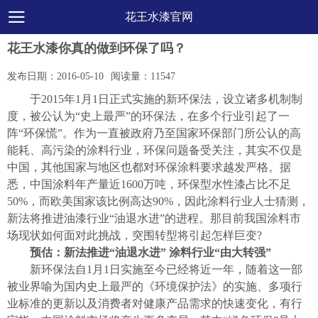
花王水漆官网
花王水漆你真的做到环保了吗？
发布日期：
2016-05-10
阅读量：
11547
于2015年1月1日正式实施的新环保法，设立诸多机制制
度，被公认为“史上最严”的环保法，在多个行业引起了一
阵“环保慌”。作为一直被政府乃至国家环保部门所公认的高
能耗、高污染的涂料行业，环保问题备受关注，其实不仅是
中国，其他国家与地区也都对环保涂料要求越发严格。据
悉，中国涂料年产量近1600万吨，环保型水性漆占比不足
50%，而欧美国家该比例高达90%，因此涂料行业人士猜测，
新法将推进油漆行业“油退水进”的进程。那目前我国涂料市
场现状如何面对此挑战，突围转型将引起怎样巨变?
预估：新法推进“油退水进” 涂料行业“由大转强”
新环保法自1月1日实施至今已经将近一年，随着这一部
被业界喻为国内史上最严的《环境保护法》的实施、多项行
业标准的更新以及消费者对健康产品需求的快速变化，有行