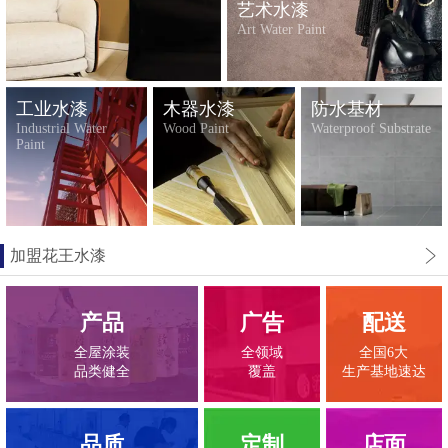
艺术水漆
Art Water Paint
工业水漆
木器水漆
防水基材
Industrial Water
Wood Paint
Waterproof Substrate
Paint
加盟花王水漆
产品
广告
配送
全屋涂装
全领域
全国6大
品类健全
覆盖
生产基地速达
品质
定制
店面