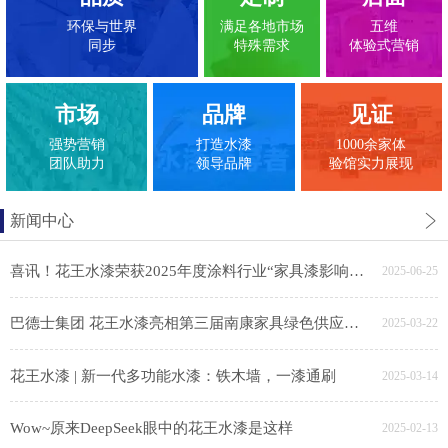
环保与世界
满足各地市场
五维
同步
特殊需求
体验式营销
市场
品牌
见证
强势营销
打造水漆
1000余家体
团队助力
领导品牌
验馆实力展现
新闻中心
喜讯！花王水漆荣获2025年度涂料行业“家具漆影响力品牌”
2025-06-25
巴德士集团 花王水漆亮相第三届南康家具绿色供应链展，助力家具产业链绿色转型
2025-03-22
花王水漆 | 新一代多功能水漆：铁木墙，一漆通刷
2025-03-14
Wow~原来DeepSeek眼中的花王水漆是这样
2025-02-13