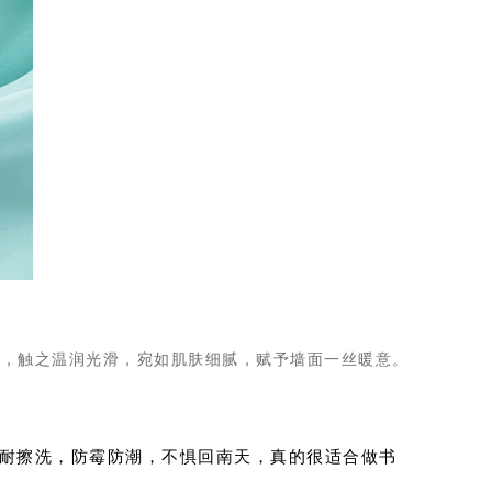
理，触之温润光滑，宛如肌肤细腻，赋予墙面一丝暖意。
耐擦洗，防霉防潮，不惧回南天，真的很适合做书