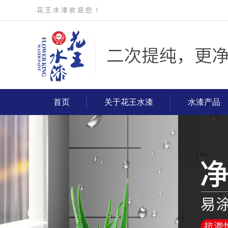
花 王 水 漆 欢 迎 您 ！
首页
关于花王水漆
水漆产品