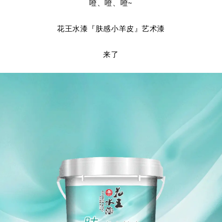
噔、噔、噔~
花王水漆『肤感小羊皮』艺术漆
来了