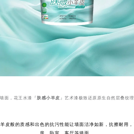
漆墙面，花王水漆『
肤感小羊皮
』艺术漆极致还原原生自然层叠纹
小羊皮般的质感和出色的抗污性能让墙面洁净如新，抗擦耐用，
房、卧室、客厅等墙面。