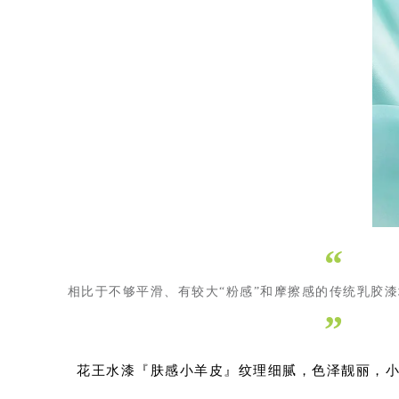
“
相比于不够平滑、有较大“粉感”和摩擦感的传统乳胶
”
花王水漆『肤感小羊皮』纹理细腻，色泽靓丽，