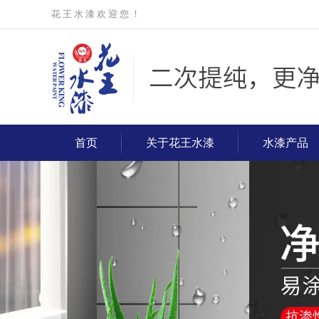
花 王 水 漆 欢 迎 您 ！
首页
关于花王水漆
水漆产品