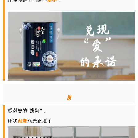
让我懂得了回馈与
爱护
！
Ⅲ
感谢您的“挑剔”，
让我
创新
永无止境！