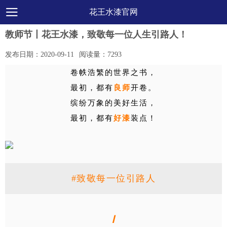
花王水漆官网
教师节丨花王水漆，致敬每一位人生引路人！
发布日期：
2020-09-11
阅读量：
7293
卷帙浩繁的世界之书，
最初，都有
良师
开卷。
缤纷万象的美好生活，
最初，都有
好漆
装点！
#致敬每一位引路人
Ⅰ