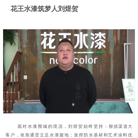
花王水漆筑梦人刘煜贺
面对水漆围城的境况，刘煜贺始终坚持：
狠抓渠道大
客户，依靠通货立足水漆腹地；发挥防水基材和艺术涂料优