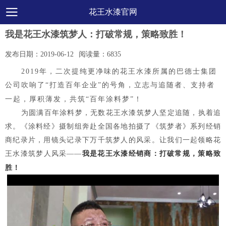
花王水漆官网
我是花王水漆筑梦人：打破常规，策略致胜！
发布日期：
2019-06-12
阅读量：
6835
2019年，二次提纯更净味的花王水漆所属的巴德士集团
公司吹响了“打造百年企业”的号角，立志与追随者、支持者
一起，厚积薄发，共筑“百年涂料梦”！
为圆满百年涂料梦，无数花王水漆筑梦人坚定追随，执着追
求。《涂料经》摄制组奔赴全国各地拍摄了《筑梦者》系列经销
商纪录片，用镜头记录下万千筑梦人的风采。让我们一起领略花
王水漆筑梦人风采——
我是花王水漆经销商：打破常规，策略致
胜！