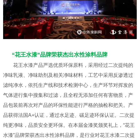
“花王水漆”品牌荣获杰出水性涂料品牌
花王水漆产品严选优质环保原料，采用经过二次提纯的
净味乳液、净味助剂及相关净味材料，工艺中采用反渗透过
滤纯净水，依托生产线和技术检测中心，生产环节
对挥发的
气体进行集中搜集和过滤，且
全程无添加任何有害物质，
产
品包装前
再次对产品的环保性能进行严格的抽检和把关。产
品获得法国
A+
认证，通过水足迹、碳足迹环保认证。二次提
纯更净味，品质安全更环保。在本届金漆奖颁奖礼上，
“花王
水漆”品牌荣获杰出水性涂料品牌，是行业对花王水漆二次提