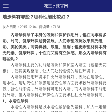
花王水漆官网
墙涂料有哪些？哪种性能比较好？
发布日期：
2015-12-04
阅读量：
7128
内墙涂料除了本身的装饰和保护作用外，也在向丰富多
彩、时尚、健康环保趋势发展。人们希望装饰效果流光溢
彩、美轮美奂，高贵典雅、浪漫、温馨；也更希望材料本身
无污染、健康环保，个性而又富有立体感。那么内墙涂料有
哪些呢？
内墙涂料主要的功能是装饰和保护室内墙面（包括天花
板），使其美观整洁，让人们处於愉悦的居住环境中。
内墙涂料使用环境条件比外墙涂料好，因此在耐候性、
耐水性、耐玷污性和涂膜耐温变性等方面要求较外墙涂料要
低，就性能来说，外墙涂料可用於内墙，而内墙涂料不能用
於外墙。但内墙涂料在环保性方面要求往往比外墙涂料高。
1、水溶性涂料
水溶性内墙涂料是以水溶性聚郃物为基料，加入一定量