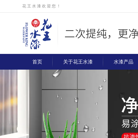
花 王 水 漆 欢 迎 您 ！
首页
关于花王水漆
水漆产品