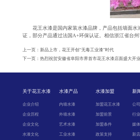
花王水漆是国内家装水漆品牌，产品包括墙面水漆
证，部分产品通过法国A+环保认证。相信浙江省台
上一页：
新品上市，花王开创“无毒工业漆”时代
下一页：
热烈祝贺安徽省阜阳市界首市花王水漆店面盛大开
关于花王水漆
水漆产品
水漆加盟
新
企业介绍
内墙水漆
加盟花王水漆
公
企业历程
外墙水漆
加盟前景
行
企业文化
艺术水漆
加盟条件
媒
水漆文化
工业水漆
政策支持
新