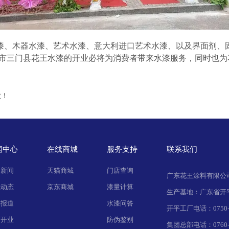
、木器水漆、艺术水漆、意大利进口艺术水漆、以及界面剂、固
州市三门县花王水漆的开业必将为消费者带来水漆服务，同时也
业！
闻中心
在线商城
服务支持
联系我们
司新闻
天猫商城
门店查询
广东花王涂料有限公
业动态
京东商城
漆量计算
生产基地：广东省开
体报道
水漆问答
开平工厂电话：0750-2
店开业
防伪鉴别
集团总部电话：0760-2