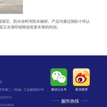
墙宝、防水涂料等防水辅材。产品均通过国际十环认
为花王水漆经销商创造更丰厚的利润。
司
微信公众号
新浪微博
平市第二（苍城）工业园四区9号
829121
3114929