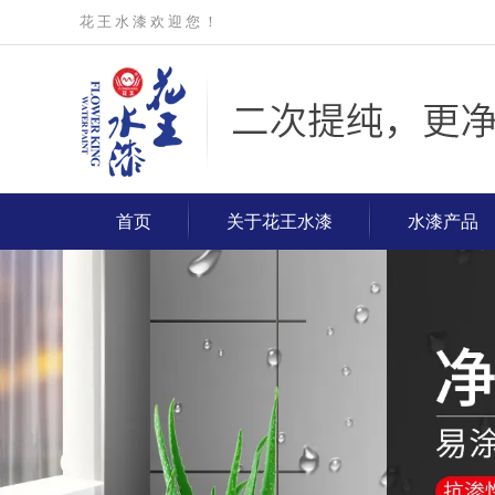
花 王 水 漆 欢 迎 您 ！
首页
关于花王水漆
水漆产品