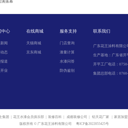
圆满落幕
闻中心
在线商城
服务支持
联系我们
司新闻
天猫商城
门店查询
广东花王涂料有限公
业动态
京东商城
漆量计算
生产基地：广东省开
体报道
水漆问答
开平工厂电话：0750-2
店开业
防伪鉴别
集团总部电话：0760-2
集团 | 花王水漆会员俱乐部 | 装修百科 | 成都装修公司 | 铝天花厂家 | 家居加盟
版权所有 © 广东花王涂料有限公司
粤ICP备2022055425号