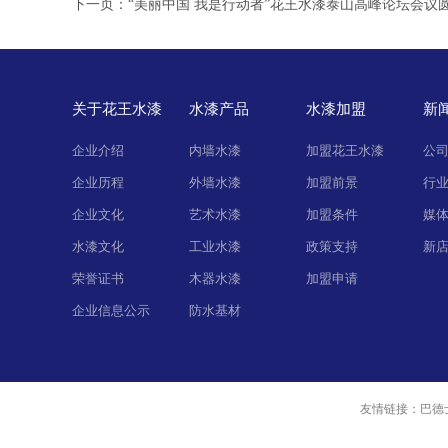
下一页：
“美丽中国 我是行动者”花王水漆泰山高峰论坛会议
关于花王水漆
水漆产品
水漆加盟
新
企业介绍
内墙水漆
加盟花王水漆
公
企业历程
外墙水漆
加盟前景
行
企业文化
艺术水漆
加盟条件
媒
水漆文化
工业水漆
政策支持
新
荣誉证书
木器水漆
加盟申请
企业信息公示
防水基材
友情链接：巴德士