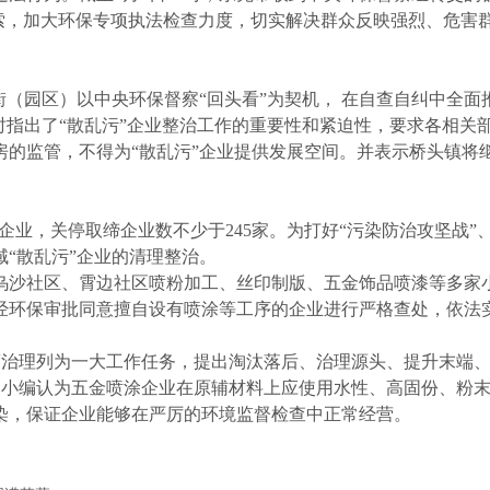
线索，加大环保专项执法检查力度，切实解决群众反映强烈、危害
（园区）以中央环保督察“回头看”为契机， 在自查自纠中全面
时指出了“散乱污”企业整治工作的重要性和紧迫性，要求各相关
的监管，不得为“散乱污”企业提供发展空间。并表示桥头镇将继
企业，关停取缔企业数不少于245家。为打好“污染防治攻坚战”
域“散乱污”企业的清理整治。
乌沙社区、霄边社区喷粉加工、丝印制版、五金饰品喷漆等多家小
经环保审批同意擅自设有喷涂等工序的企业进行严格查处，依法
治理列为一大工作任务，提出淘汰落后、治理源头、提升末端、
。小编认为五金喷涂企业在原辅材料上应使用水性、高固份、粉末
染，保证企业能够在严厉的环境监督检查中正常经营。