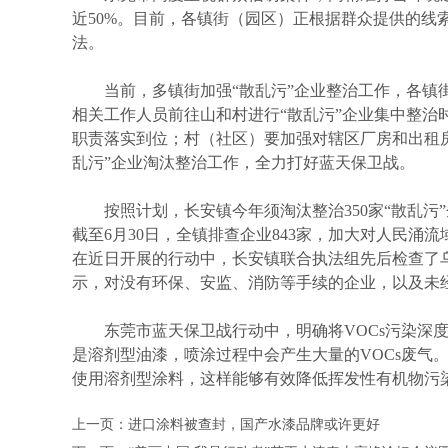
近50%。目前，各镇街（园区）正根据群众提供的
法。
当前，多镇街加强“散乱污”企业整治工作，各镇街
相关工作人员前往山和村进行“散乱污”企业集中整治
职责落实到位；村（社区）要加强对辖区厂房和出租房
乱污”企业淘汰整治工作，全力打好蓝天保卫战。
按照计划，长安镇今年须淘汰整治350家“散乱污”
截至6月30日，全镇排查企业843家，加大对人民涌流
在近日开展的行动中，长安镇联合执法组先后检查了
示，对没有环保、安监、消防等手续的企业，以及未
东莞市蓝天保卫战行动中，明确将VOCs污染深度
是溶剂型油漆，喷涂过程中会产生大量的VOCs废气
使用溶剂型涂料，这样能够有效降低挥发性有机物污
上一页：
进口涂料被查封，国产水漆品牌或许更好