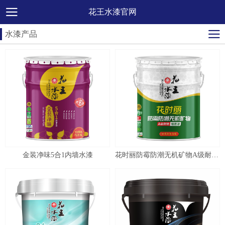
花王水漆官网
水漆产品
金装净味5合1内墙水漆
花时丽防霉防潮无机矿物A级耐燃墙面漆