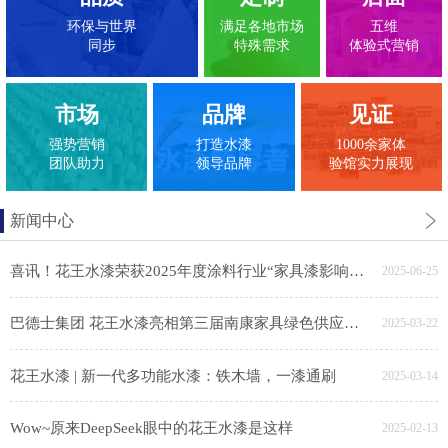
环保与世界
满足各地市场
五维
同步
特殊需求
体验式营销
市场
品牌
见证
强势营销
打造水漆
1000余家体
团队助力
领导品牌
验馆实力展现
新闻中心
喜讯！花王水漆荣获2025年度涂料行业“家具漆影响力品牌”
2025-06-25
巴德士集团 花王水漆亮相第三届南康家具绿色供应链展，助力家具产业链绿色转型
2025-03-22
花王水漆 | 新一代多功能水漆：铁木墙，一漆通刷
2025-03-14
Wow~原来DeepSeek眼中的花王水漆是这样
2025-02-13