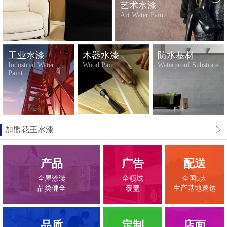
艺术水漆
Art Water Paint
工业水漆
木器水漆
防水基材
Industrial Water
Wood Paint
Waterproof Substrate
Paint
加盟花王水漆
产品
广告
配送
全屋涂装
全领域
全国6大
品类健全
覆盖
生产基地速达
品质
定制
店面