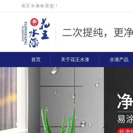
花 王 水 漆 欢 迎 您 ！
首页
关于花王水漆
水漆产品