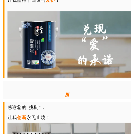
让我懂得了回馈与
爱护
！
Ⅲ
感谢您的“挑剔”，
让我
创新
永无止境！