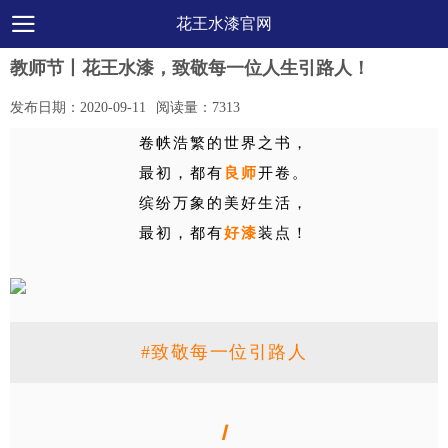
花王水漆官网
教师节丨花王水漆，致敬每一位人生引路人！
发布日期：
2020-09-11
阅读量：
7313
卷帙浩繁的世界之书，
最初，都有
良师
开卷。
缤纷万象的美好生活，
最初，都有
好漆
装点！
#致敬每一位引路人
Ⅰ