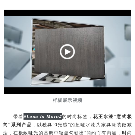
样板展示视频
带着
#
Less Is More#
的时尚标签
，
花王水漆“意式极
简”系列产品
，以独具“0光感”的超哑水漆为家具涂装做减
法，在极致哑光的基调中轻盈勾勒出“
简约而有内涵，时尚